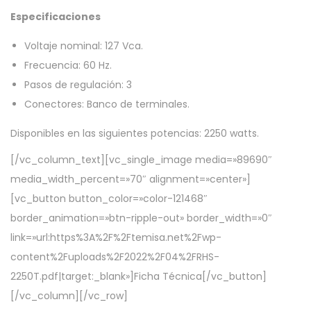
Especificaciones
Voltaje nominal: 127 Vca.
Frecuencia: 60 Hz.
Pasos de regulación: 3
Conectores: Banco de terminales.
Disponibles en las siguientes potencias: 2250 watts.
[/vc_column_text][vc_single_image media=»89690″
media_width_percent=»70″ alignment=»center»]
[vc_button button_color=»color-121468″
border_animation=»btn-ripple-out» border_width=»0″
link=»url:https%3A%2F%2Ftemisa.net%2Fwp-
content%2Fuploads%2F2022%2F04%2FRHS-
2250T.pdf|target:_blank»]Ficha Técnica[/vc_button]
[/vc_column][/vc_row]