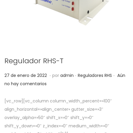
Regulador RHS-T
.
.
.
P
P
5
27 de enero de 2022
por
admin
Reguladores RHS
Aún
u
u
d
no hay comentarios
b
b
e
l
l
a
[vc_row][vc_column column_width_percent=»100″
i
i
b
align_horizontal=»align_center» gutter_size=»3″
c
c
r
overlay_alpha=»50″ shift_x=»0″ shift_y=»0″
a
a
i
shift_y_down=»0″ z_index=»0″ medium_width=»0″
d
d
l