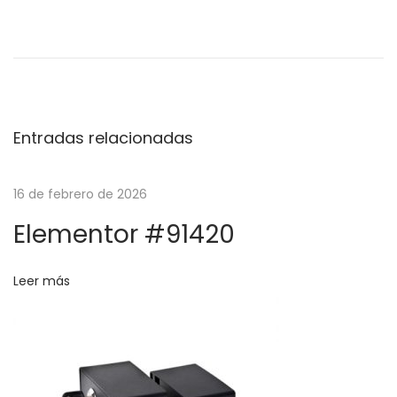
R
e
g
u
l
Entradas relacionadas
a
d
o
16 de febrero de 2026
r
Elementor #91420
e
s
Leer más
R
H
S
-
S