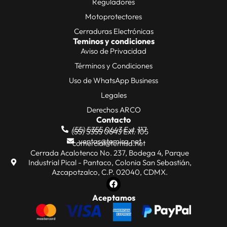
Reguladores
Motoprotectores
Cerraduras Electrónicas
Teminos y condiciones
Aviso de Privacidad
Términos y Condiciones
Uso de WhatsApp Business
Legales
Derechos ARCO
Contacto
(55) 5355 0643 Ext. 117
(55) 5355 0643 Ext. 105
ventas@temisa.net
comercial@temisa.net
Cerrada Acalotenco No. 237, Bodega 4, Parque
Industrial Pical - Pantaco, Colonia San Sebastián,
Azcapotzalco, C.P. 02040, CDMX.
Aceptamos