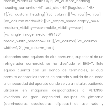
mobile_width=»0″ width=»1/1″][vc_custom_heading
o
o
d
heading_semantic=»h1″ text_size=»h1″]Regulador RHS-
e
e
e
T[/vc_custom_heading][/vc_column][/vc_row][vc_row]
l
n
2
[vc_column width=»1/2″][vc_empty_space empty_h=»4″
0
medium_visibility=»yes» mobile_visibility=»yes»]
2
[vc_single_image media=»89436″
2
media_width_percent=»100″][/vc_column][vc_column
width=»1/2″][vc_column_text]
Diseñados para equipos de alto consumo, superior al de un
refrigerador comercial, se ha diseñado el RHS-T. Este
equipo cuenta con un banco de terminales, el cual
permite adaptar las tomas de entrada y salida de acuerdo
a la necesidad del aparato donde se va a instalar; pudiendo
utilizarse en máquinas despachadoras o VENDING,
lavadoras de gran capacidad, equipos de gimnasio
(caminadoras, escaladoras, elípticas) de uso rudo y