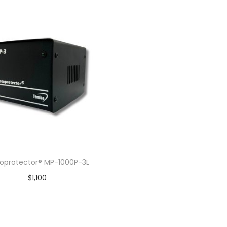
oprotector® MP-1000P-3L
$
1,100
Añadir al carrito