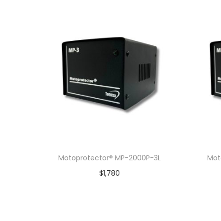
Motoprotector® MP-2000P-3L
Mot
$
1,780
Añadir al carrito