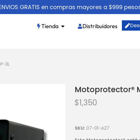
ENVIOS GRATIS en compras mayores a $999 peso
Des
Tienda
Distribuidores
P-3L
Motoprotector® 
$
1,350
SKU:
07-01-427
Este Motoprotector® está 